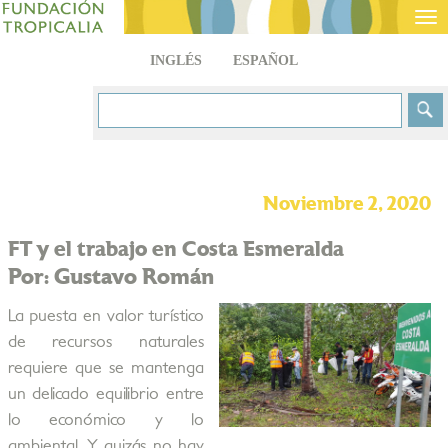
Tog
nav
INGLÉS
ESPAÑOL
Noviembre 2, 2020
FT y el trabajo en Costa Esmeralda
Por: Gustavo Román
La puesta en valor turístico
de recursos naturales
requiere que se mantenga
un delicado equilibrio entre
lo económico y lo
ambiental. Y quizás no hay