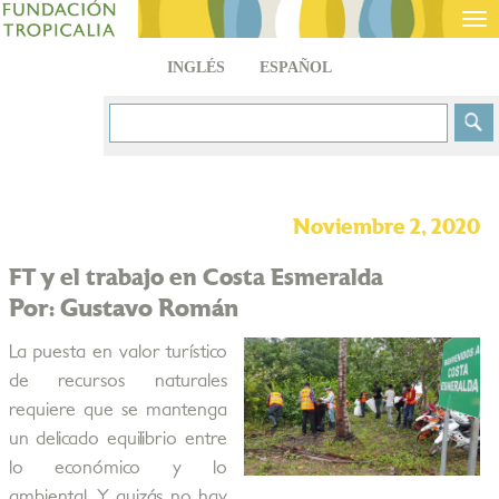
Tog
nav
INGLÉS
ESPAÑOL
Noviembre 2, 2020
FT y el trabajo en Costa Esmeralda
Por: Gustavo Román
La puesta en valor turístico
de recursos naturales
requiere que se mantenga
un delicado equilibrio entre
lo económico y lo
ambiental. Y quizás no hay