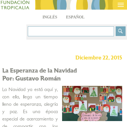
Tog
nav
INGLÉS
ESPAÑOL
Diciembre 22, 2015
La Esperanza de la Navidad
Por: Gustavo Román
La Navidad ya está aquí y,
con ella, llega un tiempo
lleno de esperanza, alegría
y paz. Es una época
especial de acercamiento y
de compartir con los