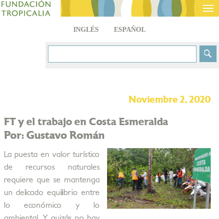
Tog
nav
INGLÉS
ESPAÑOL
Noviembre 2, 2020
FT y el trabajo en Costa Esmeralda
Por: Gustavo Román
La puesta en valor turístico
de recursos naturales
requiere que se mantenga
un delicado equilibrio entre
lo económico y lo
ambiental. Y quizás no hay