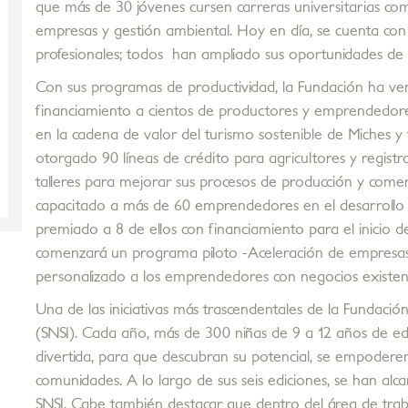
que más de 30 jóvenes cursen carreras universitarias co
empresas y gestión ambiental. Hoy en día, se cuenta con
profesionales; todos han ampliado sus oportunidades de 
Con sus programas de productividad, la Fundación ha ven
financiamiento a cientos de productores y emprendedores
en la cadena de valor del turismo sostenible de Miches y f
otorgado 90 líneas de crédito para agricultores y regist
talleres para mejorar sus procesos de producción y comer
capacitado a más de 60 emprendedores en el desarrollo y
premiado a 8 de ellos con financiamiento para el inicio
comenzará un programa piloto -Aceleración de empres
personalizado a los emprendedores con negocios existen
Una de las iniciativas más trascendentales de la Fundaci
(SNSI). Cada año, más de 300 niñas de 9 a 12 años de eda
divertida, para que descubran su potencial, se empoderen
comunidades. A lo largo de sus seis ediciones, se han alc
SNSI. Cabe también destacar que dentro del área de trab