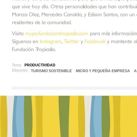
que vive hoy día. Otras personalidades que han contribui
Marcos Díaz, Mercedes Canalda, y Edison Santos, con un c
residentes de la comunidad.
Visita
mype.fundaciontropicalia.com
para más información
Síguenos en
Instagram
,
Twitter
y
Facebook
y mantente al
Fundación Tropicalia.
Tema:
PRODUCTIVIDAD
Etiquetas:
TURISMO SOSTENIBLE
MICRO Y PEQUEÑA EMPRESA
A