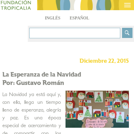
Tog
nav
INGLÉS
ESPAÑOL
Diciembre 22, 2015
La Esperanza de la Navidad
Por: Gustavo Román
La Navidad ya está aquí y,
con ella, llega un tiempo
lleno de esperanza, alegría
y paz. Es una época
especial de acercamiento y
de compartir con los