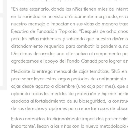
“En este escenario, donde las niñas tienen miles de inter
en la sociedad se ha visto drásticamente marginado, es c
nuestro mensaje e impactar en sus vidas de manera trasc
Ejecutiva de Fundación Tropicalia. “Después de ocho año
para las niñas michenses, y sabiendo que nuestra dinámic
distanciamiento requerido para combatir la pandemia, n
Decidimos desarrollar una alternativa al campamento par
agradecemos el apoyo del Fondo Canadá para lograr es
Mediante la entrega mensual de cajas temáticas, ’SNSI en 
para sobrellevar estos largos periodos de confinamiento y
cajas desde agosto a diciembre (una caja por mes), que s
aplicando todas las medidas de protección e higiene pert
asociada al fortalecimiento de su bioseguridad, la constr
de sus derechos y opciones para reportar casos de abuso 
Estos contenidos, tradicionalmente impartidos presencia
importante’, llegan a las niñas con la nueva metodología