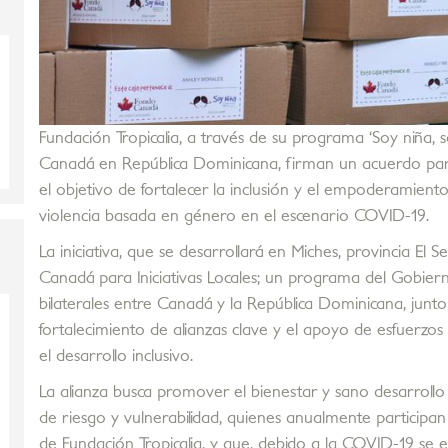
Fundación Tropicalia, a través de su programa ‘Soy niña, 
Canadá en República Dominicana, firman un acuerdo para 
el objetivo de fortalecer la inclusión y el empoderamient
violencia basada en género en el escenario COVID-19.
La iniciativa, que se desarrollará en Miches, provincia El 
Canadá para Iniciativas Locales; un programa del Gobiern
bilaterales entre Canadá y la República Dominicana, junto 
fortalecimiento de alianzas clave y el apoyo de esfuerzo
el desarrollo inclusivo.
La alianza busca promover el bienestar y sano desarrollo
de riesgo y vulnerabilidad, quienes anualmente participa
de Fundación Tropicalia, y que, debido a la COVID-19 se