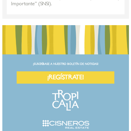
Importante” (SNSI).
¡SUSCRÍBASE A NUESTRO BOLETÍN DE NOTICIAS!
¡REGÍSTRATE!